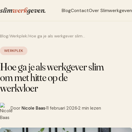
slim
werk
geven
.
Blog
Contact
Over Slimwerkgeven
Blog
/
Werkplek
/
Hoe ga je als werkgever slim…
WERKPLEK
Hoe ga je als werkgever slim
om met hitte op de
werkvloer
Door
Nicole Baas
11 februari 2026
2 min lezen