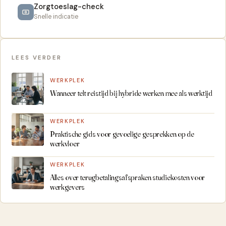
Zorgtoeslag-check
Snelle indicatie
LEES VERDER
WERKPLEK
Wanneer telt reistijd bij hybride werken mee als werktijd
WERKPLEK
Praktische gids voor gevoelige gesprekken op de
werkvloer
WERKPLEK
Alles over terugbetalingsafspraken studiekosten voor
werkgevers