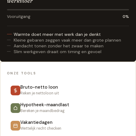
werkvloer
Vooruitgang
0%
Warmte doet meer met werk dan je denkt
Kleine gebaren zeggen vaak meer dan grote plannen
Aandacht tonen zonder het zwaar te maken
Slim werkgeven draait om timing en gevoel
ONZE TOOLS
Bruto-netto loon
Reken je nettoloon uit
Hypotheek-maandlast
Bereken je maandbedrag
Vakantiedagen
Wettelijk recht checken