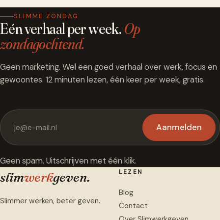
SLIMME ZONDAG
Eén verhaal per week.
Op
zondagochtend.
Geen marketing. Wel een goed verhaal over werk, focus en
gewoontes. 12 minuten lezen, één keer per week, gratis.
Aanmelden
Geen spam. Uitschrijven met één klik.
LEZEN
slim
werk
geven
.
Blog
Slimmer werken, beter geven.
Contact
Over Slimwerkgeven