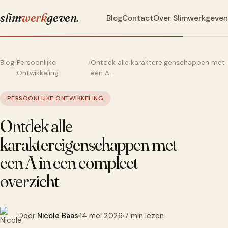
slim
werk
geven
.
Blog
Contact
Over Slimwerkgeven
Blog
/
Persoonlijke
/
Ontdek alle karaktereigenschappen met
Ontwikkeling
een A…
PERSOONLIJKE ONTWIKKELING
Ontdek alle
karaktereigenschappen met
een A in een compleet
overzicht
Door
Nicole Baas
14 mei 2026
7 min lezen